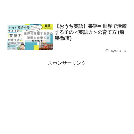
【おうち英語】書評✏︎ 世界で活躍
おうち英語全般
する子の＜英語力＞の育て方 (船
津徹/著)
2024.04.13
スポンサーリンク