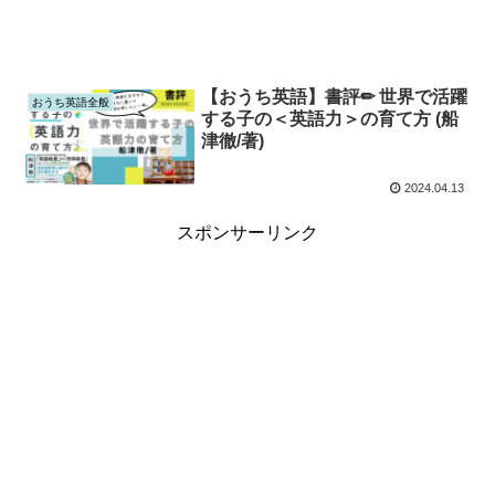
【おうち英語】書評✏︎ 世界で活躍
おうち英語全般
する子の＜英語力＞の育て方 (船
津徹/著)
2024.04.13
スポンサーリンク